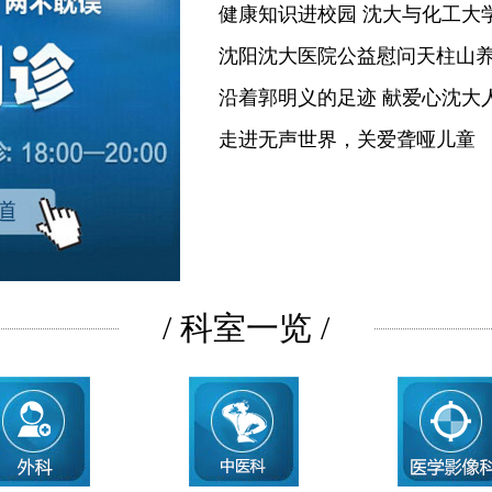
健康知识进校园 沈大与化工大
沈阳沈大医院公益慰问天柱山
沿着郭明义的足迹 献爱心沈大
走进无声世界，关爱聋哑儿童
/ 科室一览 /