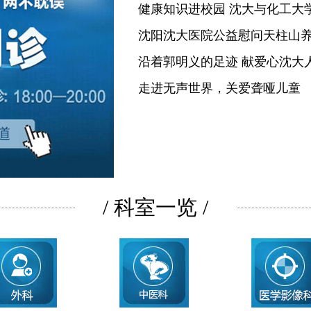
健康知识进校园 沈大与化工大
沈阳沈大医院公益慰问天柱山
沿着郭明义的足迹 献爱心沈大
走进无声世界，关爱聋哑儿童
/ 科室一览 /